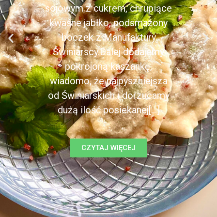
sojowym z cukrem, chrupiące
kwaśne jabłko, podsmażony
boczek z Manufaktury
Świniarscy.Dalej dodajemy
pokrojoną kaszankę,
wiadomo, że najpyszniejsza
od Świniarskich i dorzucamy
dużą ilość posiekanej[...]
CZYTAJ WIĘCEJ