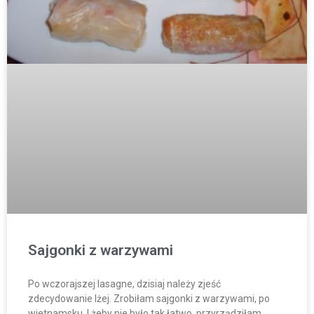
Sajgonki z warzywami
Po wczorajszej lasagne, dzisiaj należy zjeść
zdecydowanie lżej. Zrobiłam sajgonki z warzywami, po
wietnamsku. I żeby nie było tak łatwo, przyrządziłam