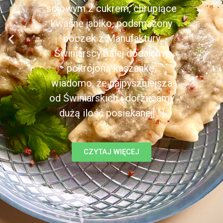
sojowym z cukrem, chrupiące
kwaśne jabłko, podsmażony
boczek z Manufaktury
Świniarscy.Dalej dodajemy
pokrojoną kaszankę,
wiadomo, że najpyszniejsza
od Świniarskich i dorzucamy
dużą ilość posiekanej[...]
CZYTAJ WIĘCEJ