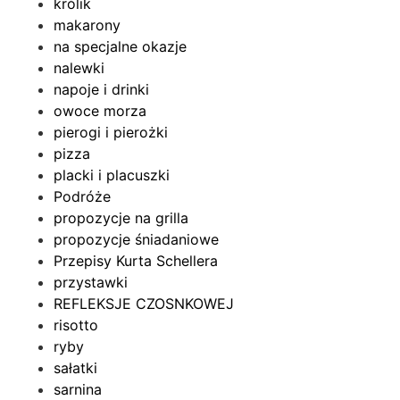
królik
makarony
na specjalne okazje
nalewki
napoje i drinki
owoce morza
pierogi i pierożki
pizza
placki i placuszki
Podróże
propozycje na grilla
propozycje śniadaniowe
Przepisy Kurta Schellera
przystawki
REFLEKSJE CZOSNKOWEJ
risotto
ryby
sałatki
sarnina