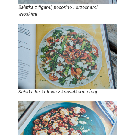
Sałatka z figami, pecorino i orzechami
włoskimi
Sałatka brokułowa z krewetkami i fetą