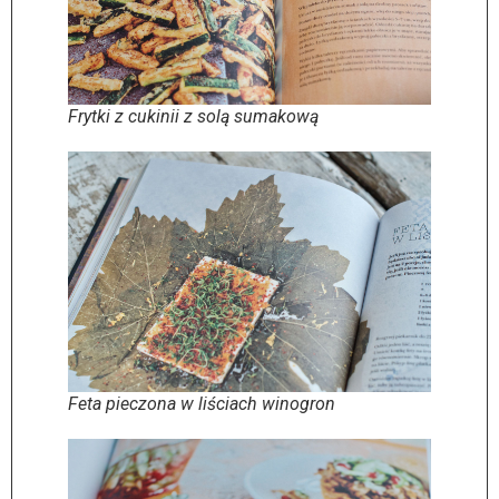
Frytki z cukinii z solą sumakową
Feta pieczona w liściach winogron