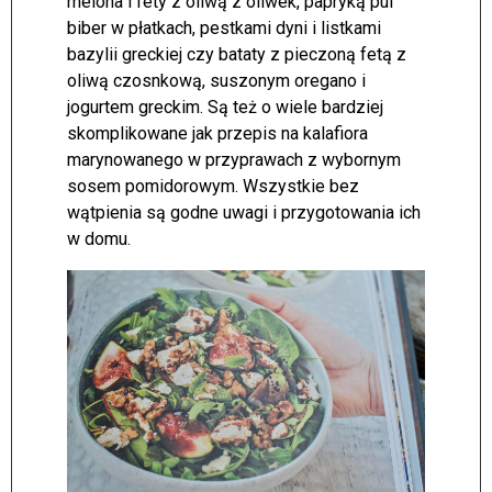
melona i fety z oliwą z oliwek, papryką pul
biber w płatkach, pestkami dyni i listkami
bazylii greckiej czy bataty z pieczoną fetą z
oliwą czosnkową, suszonym oregano i
jogurtem greckim. Są też o wiele bardziej
skomplikowane jak przepis na kalafiora
marynowanego w przyprawach z wybornym
sosem pomidorowym. Wszystkie bez
wątpienia są godne uwagi i przygotowania ich
w domu.