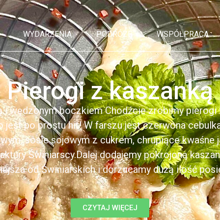
WYDARZENIA
PODRÓŻE
WSPÓŁPRACA
Pierogi z kaszanką
ą i wędzonym boczkiem Chodźcie zrobimy pierogi z
to jest po prostu hit! W farszu jest czerwona cebul
kowym, sosie sojowym z cukrem, chrupiące kwaśne 
ktury Świniarscy.Dalej dodajemy pokrojoną kasza
iejsza od Świniarskich i dorzucamy dużą ilość posiek
CZYTAJ WIĘCEJ