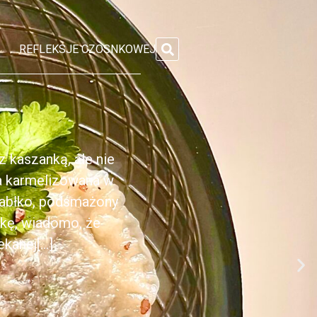
REFLEKSJE CZOSNKOWEJ
 kaszanką, ale nie
ka karmelizowana w
jabłko, podsmażony
nkę, wiadomo, że
anej[...]