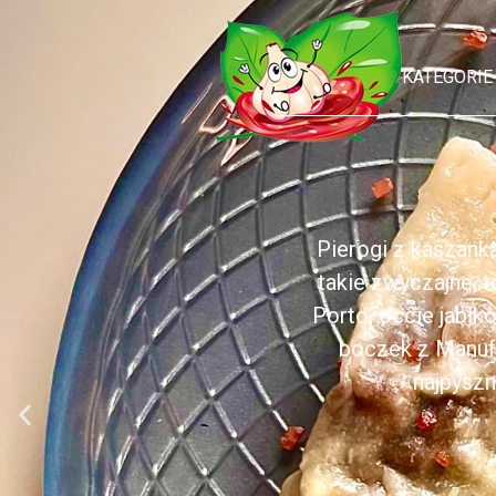
KATEGORIE
Pierogi z kaszank
takie zwyczajne, 
Porto, occie jabł
boczek z Manufa
najpyszn