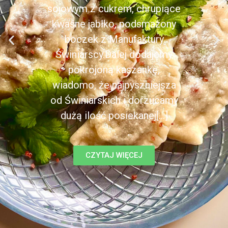
sojowym z cukrem, chrupiące
kwaśne jabłko, podsmażony
boczek z Manufaktury
Świniarscy.Dalej dodajemy
pokrojoną kaszankę,
wiadomo, że najpyszniejsza
od Świniarskich i dorzucamy
dużą ilość posiekanej[...]
CZYTAJ WIĘCEJ