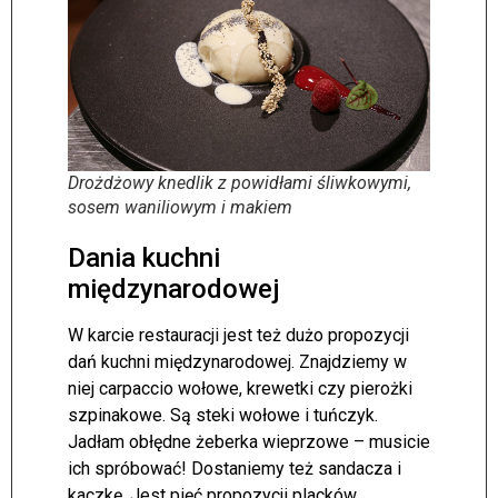
Drożdżowy knedlik z powidłami śliwkowymi,
sosem waniliowym i makiem
Dania kuchni
międzynarodowej
W karcie restauracji jest też dużo propozycji
dań kuchni międzynarodowej. Znajdziemy w
niej carpaccio wołowe, krewetki czy pierożki
szpinakowe. Są steki wołowe i tuńczyk.
Jadłam obłędne żeberka wieprzowe – musicie
ich spróbować! Dostaniemy też sandacza i
kaczkę. Jest pięć propozycji placków