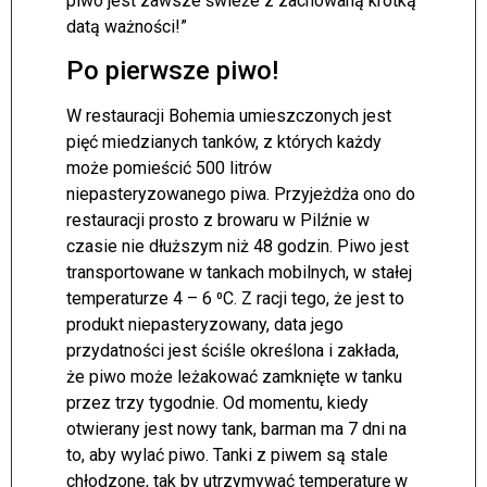
piwo jest zawsze świeże z zachowaną krótką
datą ważności!”
Po pierwsze piwo!
W restauracji Bohemia umieszczonych jest
pięć miedzianych tanków, z których każdy
może pomieścić 500 litrów
niepasteryzowanego piwa. Przyjeżdża ono do
restauracji prosto z browaru w Pilźnie w
czasie nie dłuższym niż 48 godzin. Piwo jest
transportowane w tankach mobilnych, w stałej
temperaturze 4 – 6 ⁰C. Z racji tego, że jest to
produkt niepasteryzowany, data jego
przydatności jest ściśle określona i zakłada,
że piwo może leżakować zamknięte w tanku
przez trzy tygodnie. Od momentu, kiedy
otwierany jest nowy tank, barman ma 7 dni na
to, aby wylać piwo. Tanki z piwem są stale
chłodzone, tak by utrzymywać temperaturę w