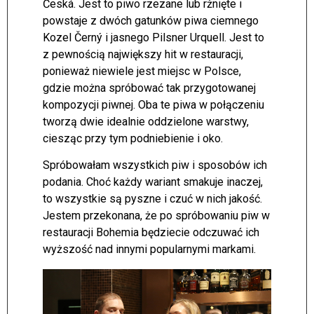
Česká. Jest to piwo rzezane lub rżnięte i
powstaje z dwóch gatunków piwa ciemnego
Kozel Černý i jasnego Pilsner Urquell. Jest to
z pewnością największy hit w restauracji,
ponieważ niewiele jest miejsc w Polsce,
gdzie można spróbować tak przygotowanej
kompozycji piwnej. Oba te piwa w połączeniu
tworzą dwie idealnie oddzielone warstwy,
ciesząc przy tym podniebienie i oko.
Spróbowałam wszystkich piw i sposobów ich
podania. Choć każdy wariant smakuje inaczej,
to wszystkie są pyszne i czuć w nich jakość.
Jestem przekonana, że po spróbowaniu piw w
restauracji Bohemia będziecie odczuwać ich
wyższość nad innymi popularnymi markami.