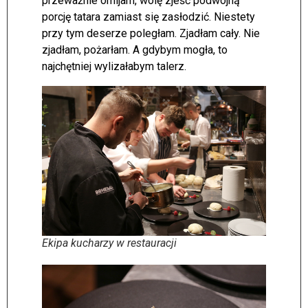
przeważnie omijam, wolę zjeść podwójną
porcję tatara zamiast się zasłodzić. Niestety
przy tym deserze poległam. Zjadłam cały. Nie
zjadłam, pożarłam. A gdybym mogła, to
najchętniej wylizałabym talerz.
Ekipa kucharzy w restauracji