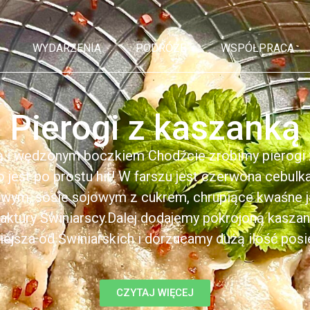
WYDARZENIA
PODRÓŻE
WSPÓŁPRACA
Pierogi z kaszanką
ą i wędzonym boczkiem Chodźcie zrobimy pierogi z
to jest po prostu hit! W farszu jest czerwona cebul
kowym, sosie sojowym z cukrem, chrupiące kwaśne 
ktury Świniarscy.Dalej dodajemy pokrojoną kasza
iejsza od Świniarskich i dorzucamy dużą ilość posiek
CZYTAJ WIĘCEJ