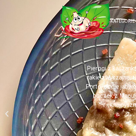
KATEGORIE
Pierogi z kaszank
takie zwyczajne, 
Porto, occie jabł
boczek z Manufa
najpyszn