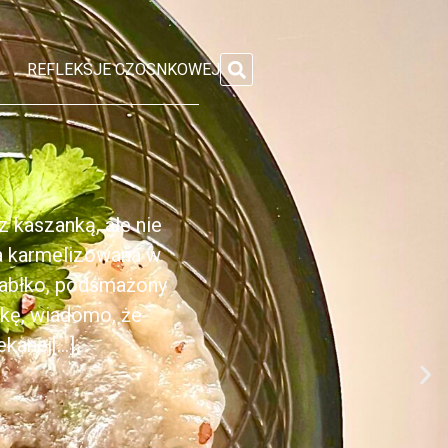
REFLEKSJE CZOSNKOWEJ
 kaszanką, ale nie
ka karmelizowana w
jabłko, podsmażony
nkę, wiadomo, że
anej[...]