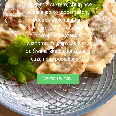
sojowym z cukrem, chrupiące
kwaśne jabłko, podsmażony
boczek z Manufaktury
Świniarscy.Dalej dodajemy
pokrojoną kaszankę,
wiadomo, że najpyszniejsza
od Świniarskich i dorzucamy
dużą ilość posiekanej[...]
CZYTAJ WIĘCEJ