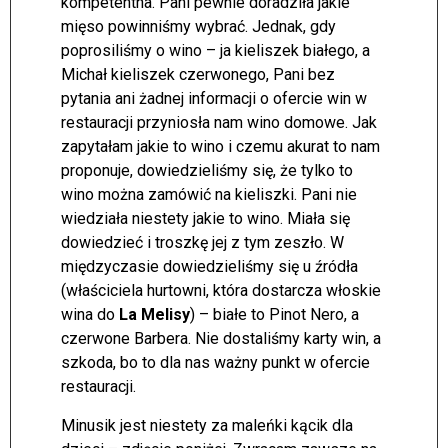
kompetentna. Pani pewnie doradziła jakie
mięso powinniśmy wybrać. Jednak, gdy
poprosiliśmy o wino – ja kieliszek białego, a
Michał kieliszek czerwonego, Pani bez
pytania ani żadnej informacji o ofercie win w
restauracji przyniosła nam wino domowe. Jak
zapytałam jakie to wino i czemu akurat to nam
proponuje, dowiedzieliśmy się, że tylko to
wino można zamówić na kieliszki. Pani nie
wiedziała niestety jakie to wino. Miała się
dowiedzieć i troszkę jej z tym zeszło. W
międzyczasie dowiedzieliśmy się u źródła
(właściciela hurtowni, która dostarcza włoskie
wina do
La Melisy
) – białe to Pinot Nero, a
czerwone Barbera. Nie dostaliśmy karty win, a
szkoda, bo to dla nas ważny punkt w ofercie
restauracji.
Minusik jest niestety za maleńki kącik dla