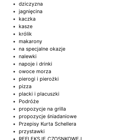
dziczyzna
jagnięcina
kaczka
kasze
królik
makarony
na specjalne okazje
nalewki
napoje i drinki
owoce morza
pierogi i pierożki
pizza
placki i placuszki
Podróże
propozycje na grilla
propozycje śniadaniowe
Przepisy Kurta Schellera
przystawki
REFLEKSJE CZOSNKOWEJ