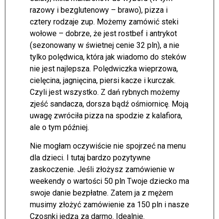
razowy i bezglutenowy – brawo), pizza i
cztery rodzaje zup. Możemy zamówić steki
wołowe – dobrze, że jest rostbef i antrykot
(sezonowany w świetnej cenie 32 pln), a nie
tylko polędwica, która jak wiadomo do steków
nie jest najlepsza. Polędwiczka wieprzowa,
cielęcina, jagnięcina, piersi kacze i kurczak.
Czyli jest wszystko. Z dań rybnych możemy
zjeść sandacza, dorsza bądź ośmiornicę. Moją
uwagę zwróciła pizza na spodzie z kalafiora,
ale o tym później.
Nie mogłam oczywiście nie spojrzeć na menu
dla dzieci. I tutaj bardzo pozytywne
zaskoczenie. Jeśli złożysz zamówienie w
weekendy o wartości 50 pln Twoje dziecko ma
swoje danie bezpłatne. Zatem ja z mężem
musimy złożyć zamówienie za 150 pln i nasze
Czosnki jedzą za darmo. Idealnie.