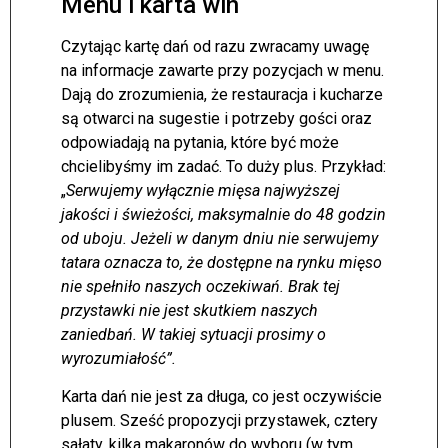
Menu i karta win
Czytając kartę dań od razu zwracamy uwagę
na informacje zawarte przy pozycjach w menu.
Dają do zrozumienia, że restauracja i kucharze
są otwarci na sugestie i potrzeby gości oraz
odpowiadają na pytania, które być może
chcielibyśmy im zadać. To duży plus. Przykład:
„
Serwujemy wyłącznie mięsa najwyższej
jakości i świeżości, maksymalnie do 48 godzin
od uboju. Jeżeli w danym dniu nie serwujemy
tatara oznacza to, że dostępne na rynku mięso
nie spełniło naszych oczekiwań. Brak tej
przystawki nie jest skutkiem naszych
zaniedbań. W takiej sytuacji prosimy o
wyrozumiałość”.
Karta dań nie jest za długa, co jest oczywiście
plusem. Sześć propozycji przystawek, cztery
sałaty, kilka makaronów do wyboru (w tym