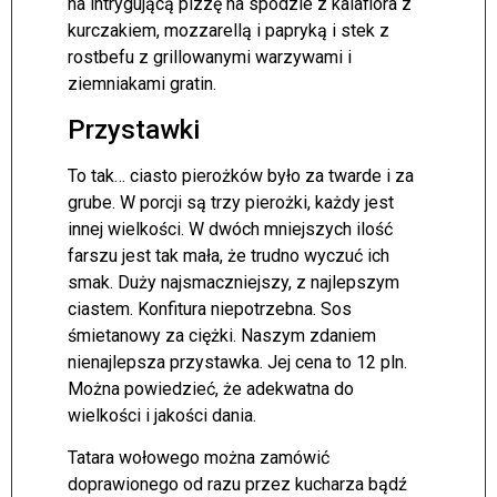
na intrygującą pizzę na spodzie z kalafiora z
kurczakiem, mozzarellą i papryką i stek z
rostbefu z grillowanymi warzywami i
ziemniakami gratin.
Przystawki
To tak… ciasto pierożków było za twarde i za
grube. W porcji są trzy pierożki, każdy jest
innej wielkości. W dwóch mniejszych ilość
farszu jest tak mała, że trudno wyczuć ich
smak. Duży najsmaczniejszy, z najlepszym
ciastem. Konfitura niepotrzebna. Sos
śmietanowy za ciężki. Naszym zdaniem
nienajlepsza przystawka. Jej cena to 12 pln.
Można powiedzieć, że adekwatna do
wielkości i jakości dania.
Tatara wołowego można zamówić
doprawionego od razu przez kucharza bądź