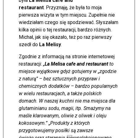
była
La Melisa cafe and
restaurant
. Przyznaję, że była to moja
pierwsza wizyta w tym miejscu. Zupełnie nie
wiedziałam czego się spodziewać. Słyszałam
kilka opinii o tej restauracji, bardzo różnych.
Michał, jak się okazało, też po raz pierwszy
szedł do
La Melisy
.
Zgodnie z informacją na stronie internetowej
restauracji:
„
La Melisa cafe and restaurant
to
miejsce wyjątkowe gdyż gotujemy w „zgodzie
z naturą” – bez sztucznych przypraw i
chemicznych dodatków – bardzo popularnych
w wielu restauracjach, a także polskich
domach. W naszej kuchni nie ma miejsca dla
glutaminianu sodu, magii, itp. Smażymy na
maśle klarowanym, oliwie z oliwek i oleju
kokosowym.” „Produkty z których
przygotowujemy posiłki są zawsze
świeże oraz starannie wyselekcjonowane,