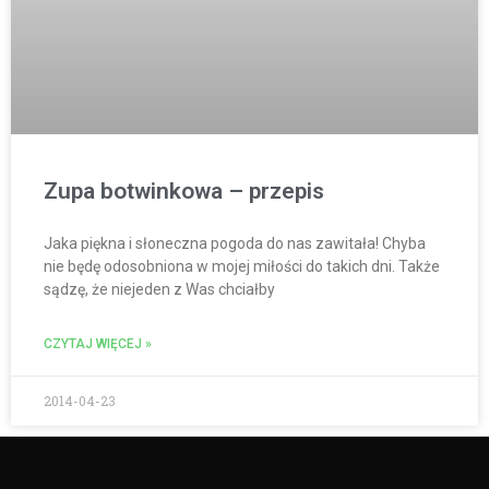
Zupa botwinkowa – przepis
Jaka piękna i słoneczna pogoda do nas zawitała! Chyba
nie będę odosobniona w mojej miłości do takich dni. Także
sądzę, że niejeden z Was chciałby
CZYTAJ WIĘCEJ »
2014-04-23