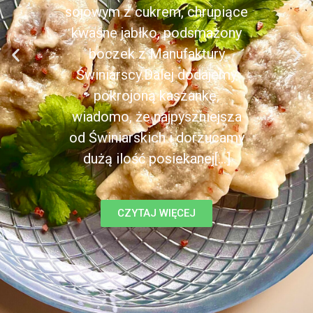
sojowym z cukrem, chrupiące
kwaśne jabłko, podsmażony
boczek z Manufaktury
Świniarscy.Dalej dodajemy
pokrojoną kaszankę,
wiadomo, że najpyszniejsza
od Świniarskich i dorzucamy
dużą ilość posiekanej[...]
CZYTAJ WIĘCEJ