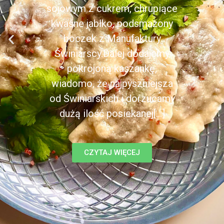
sojowym z cukrem, chrupiące
kwaśne jabłko, podsmażony
boczek z Manufaktury
Świniarscy.Dalej dodajemy
pokrojoną kaszankę,
wiadomo, że najpyszniejsza
od Świniarskich i dorzucamy
dużą ilość posiekanej[...]
CZYTAJ WIĘCEJ