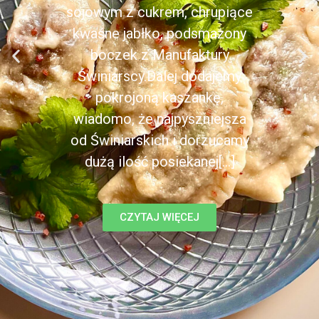
sojowym z cukrem, chrupiące
kwaśne jabłko, podsmażony
boczek z Manufaktury
Świniarscy.Dalej dodajemy
pokrojoną kaszankę,
wiadomo, że najpyszniejsza
od Świniarskich i dorzucamy
dużą ilość posiekanej[...]
CZYTAJ WIĘCEJ