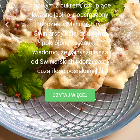
sojowym z cukrem, chrupiące
kwaśne jabłko, podsmażony
boczek z Manufaktury
Świniarscy.Dalej dodajemy
pokrojoną kaszankę,
wiadomo, że najpyszniejsza
od Świniarskich i dorzucamy
dużą ilość posiekanej[...]
CZYTAJ WIĘCEJ