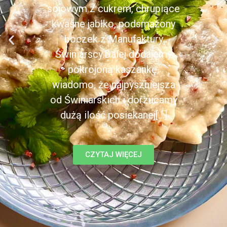
sojowym z cukrem, chrupiące
kwaśne jabłko, podsmażony
boczek z Manufaktury
Świniarscy.Dalej dodajemy
pokrojoną kaszankę,
wiadomo, że najpyszniejsza
od Świniarskich i dorzucamy
dużą ilość posiekanej[...]
CZYTAJ WIĘCEJ