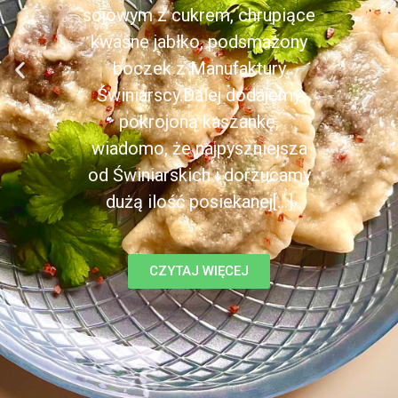
sojowym z cukrem, chrupiące
kwaśne jabłko, podsmażony
boczek z Manufaktury
Świniarscy.Dalej dodajemy
pokrojoną kaszankę,
wiadomo, że najpyszniejsza
od Świniarskich i dorzucamy
dużą ilość posiekanej[...]
CZYTAJ WIĘCEJ