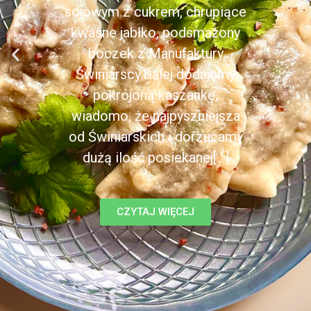
sojowym z cukrem, chrupiące
kwaśne jabłko, podsmażony
boczek z Manufaktury
Świniarscy.Dalej dodajemy
pokrojoną kaszankę,
wiadomo, że najpyszniejsza
od Świniarskich i dorzucamy
dużą ilość posiekanej[...]
CZYTAJ WIĘCEJ