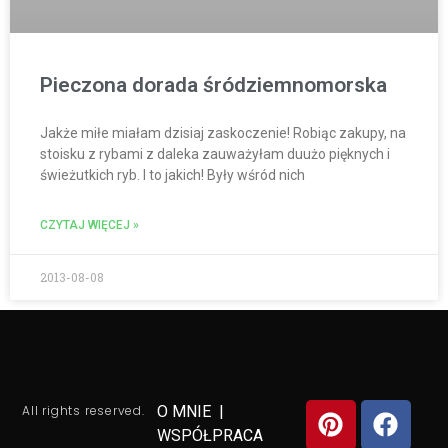
Pieczona dorada śródziemnomorska
Jakże miłe miałam dzisiaj zaskoczenie! Robiąc zakupy, na
stoisku z rybami z daleka zauważyłam duużo pięknych i
świeżutkich ryb. I to jakich! Były wśród nich
CZYTAJ WIĘCEJ »
2013-08-08
All rights reserved.
O MNIE
|
WSPÓŁPRACA