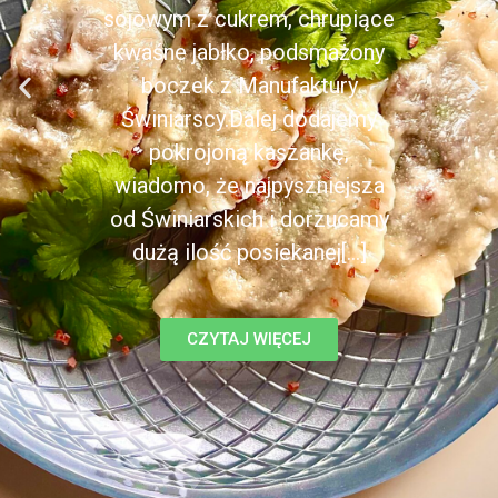
sojowym z cukrem, chrupiące
kwaśne jabłko, podsmażony
boczek z Manufaktury
Świniarscy.Dalej dodajemy
pokrojoną kaszankę,
wiadomo, że najpyszniejsza
od Świniarskich i dorzucamy
dużą ilość posiekanej[...]
CZYTAJ WIĘCEJ