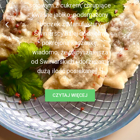
sojowym z cukrem, chrupiące
kwaśne jabłko, podsmażony
boczek z Manufaktury
Świniarscy.Dalej dodajemy
pokrojoną kaszankę,
wiadomo, że najpyszniejsza
od Świniarskich i dorzucamy
dużą ilość posiekanej[...]
CZYTAJ WIĘCEJ