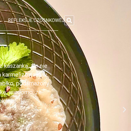
REFLEKSJE CZOSNKOWEJ
 kaszanką, ale nie
ka karmelizowana w
jabłko, podsmażony
nkę, wiadomo, że
anej[...]