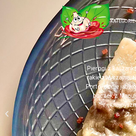
KATEGORIE
Pierogi z kaszank
takie zwyczajne, 
Porto, occie jabł
boczek z Manufa
najpyszn