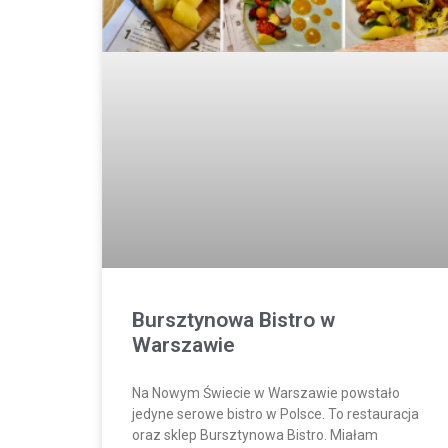
Bursztynowa Bistro w
Warszawie
Na Nowym Świecie w Warszawie powstało
jedyne serowe bistro w Polsce. To restauracja
oraz sklep Bursztynowa Bistro. Miałam