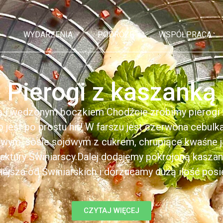
WYDARZENIA
PODRÓŻE
WSPÓŁPRACA
Pierogi z kaszanką
ą i wędzonym boczkiem Chodźcie zrobimy pierogi z
to jest po prostu hit! W farszu jest czerwona cebul
kowym, sosie sojowym z cukrem, chrupiące kwaśne 
ktury Świniarscy.Dalej dodajemy pokrojoną kasza
iejsza od Świniarskich i dorzucamy dużą ilość posiek
CZYTAJ WIĘCEJ