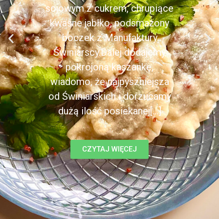
sojowym z cukrem, chrupiące
kwaśne jabłko, podsmażony
boczek z Manufaktury
Świniarscy.Dalej dodajemy
pokrojoną kaszankę,
wiadomo, że najpyszniejsza
od Świniarskich i dorzucamy
dużą ilość posiekanej[...]
CZYTAJ WIĘCEJ