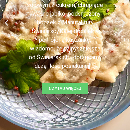
sojowym z cukrem, chrupiące
kwaśne jabłko, podsmażony
boczek z Manufaktury
Świniarscy.Dalej dodajemy
pokrojoną kaszankę,
wiadomo, że najpyszniejsza
od Świniarskich i dorzucamy
dużą ilość posiekanej[...]
CZYTAJ WIĘCEJ