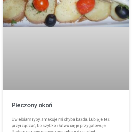
Pieczony okoń
Uwielbiam ryby, smakuje mi chyba każda. Lubię je też
przyrządzać, bo szybko i łatwo się je przygotowuje.
Podam przepis na pieczoną rybę – dzisiaj był