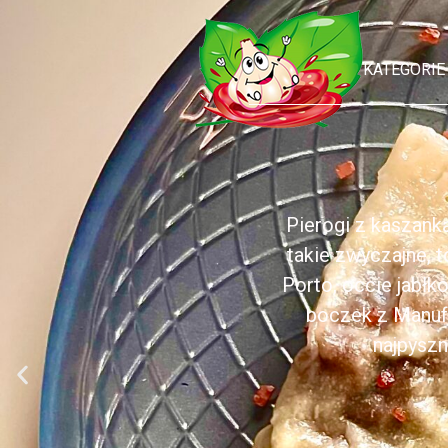
KATEGORIE
Pierogi z kaszank
takie zwyczajne, 
Porto, occie jabł
boczek z Manufa
najpyszn