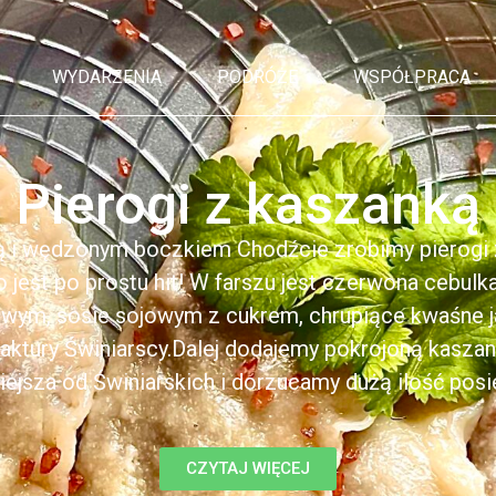
WYDARZENIA
PODRÓŻE
WSPÓŁPRACA
Pierogi z kaszanką
ą i wędzonym boczkiem Chodźcie zrobimy pierogi z
to jest po prostu hit! W farszu jest czerwona cebul
kowym, sosie sojowym z cukrem, chrupiące kwaśne 
ktury Świniarscy.Dalej dodajemy pokrojoną kasza
iejsza od Świniarskich i dorzucamy dużą ilość posiek
CZYTAJ WIĘCEJ