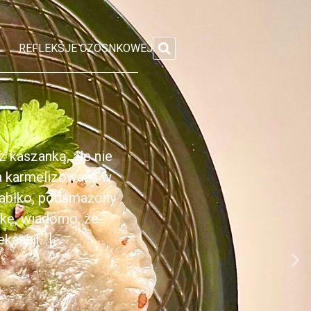
REFLEKSJE CZOSNKOWEJ
 kaszanką, ale nie
ka karmelizowana w
jabłko, podsmażony
nkę, wiadomo, że
anej[...]