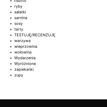
risotto
ryby
sałatki
sarnina
sosy
tarty
TESTUJĘ/RECENZUJĘ
warzywa
wieprzowina
wołowina
Wydarzenia
Wyróżnione
zapiekanki
zupy