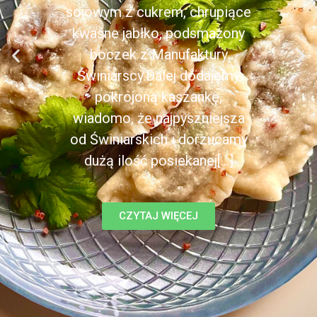
sojowym z cukrem, chrupiące
kwaśne jabłko, podsmażony
boczek z Manufaktury
Świniarscy.Dalej dodajemy
pokrojoną kaszankę,
wiadomo, że najpyszniejsza
od Świniarskich i dorzucamy
dużą ilość posiekanej[...]
CZYTAJ WIĘCEJ