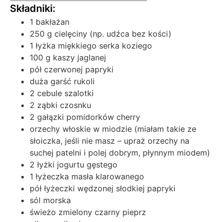
1 bakłażan
250 g cielęciny (np. udźca bez kości)
1 łyżka miękkiego serka koziego
100 g kaszy jaglanej
pół czerwonej papryki
duża garść rukoli
2 cebule szalotki
2 ząbki czosnku
2 gałązki pomidorków cherry
orzechy włoskie w miodzie (miałam takie ze
słoiczka, jeśli nie masz – upraż orzechy na
suchej patelni i polej dobrym, płynnym miodem)
2 łyżki jogurtu gęstego
1 łyżeczka masła klarowanego
pół łyżeczki wędzonej słodkiej papryki
sól morska
świeżo zmielony czarny pieprz