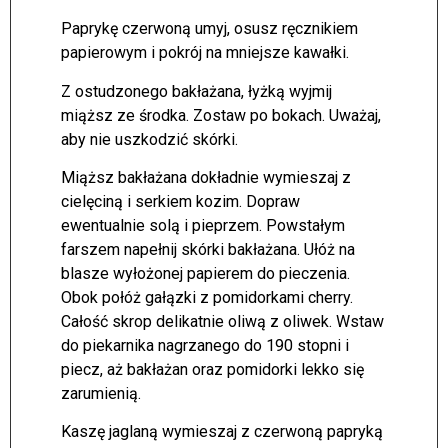
Paprykę czerwoną umyj, osusz ręcznikiem
papierowym i pokrój na mniejsze kawałki.
Z ostudzonego bakłażana, łyżką wyjmij
miąższ ze środka. Zostaw po bokach. Uważaj,
aby nie uszkodzić skórki.
Miąższ bakłażana dokładnie wymieszaj z
cielęciną i serkiem kozim. Dopraw
ewentualnie solą i pieprzem. Powstałym
farszem napełnij skórki bakłażana. Ułóż na
blasze wyłożonej papierem do pieczenia.
Obok połóż gałązki z pomidorkami cherry.
Całość skrop delikatnie oliwą z oliwek. Wstaw
do piekarnika nagrzanego do 190 stopni i
piecz, aż bakłażan oraz pomidorki lekko się
zarumienią.
Kaszę jaglaną wymieszaj z czerwoną papryką