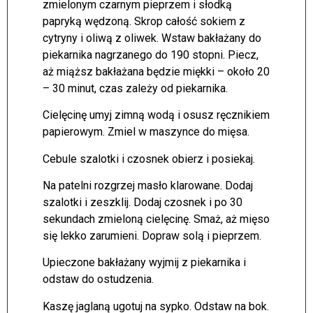
zmielonym czarnym pieprzem i słodką
papryką wędzoną. Skrop całość sokiem z
cytryny i oliwą z oliwek. Wstaw bakłażany do
piekarnika nagrzanego do 190 stopni. Piecz,
aż miąższ bakłażana będzie miękki – około 20
– 30 minut, czas zależy od piekarnika.
Cielęcinę umyj zimną wodą i osusz ręcznikiem
papierowym. Zmiel w maszynce do mięsa.
Cebule szalotki i czosnek obierz i posiekaj.
Na patelni rozgrzej masło klarowane. Dodaj
szalotki i zeszklij. Dodaj czosnek i po 30
sekundach zmieloną cielęcinę. Smaż, aż mięso
się lekko zarumieni. Dopraw solą i pieprzem.
Upieczone bakłażany wyjmij z piekarnika i
odstaw do ostudzenia.
Kaszę jaglaną ugotuj na sypko. Odstaw na bok.