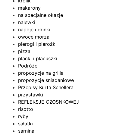
królik
makarony
na specjalne okazje
nalewki
napoje i drinki
owoce morza
pierogi i pierożki
pizza
placki i placuszki
Podróże
propozycje na grilla
propozycje śniadaniowe
Przepisy Kurta Schellera
przystawki
REFLEKSJE CZOSNKOWEJ
risotto
ryby
sałatki
sarnina