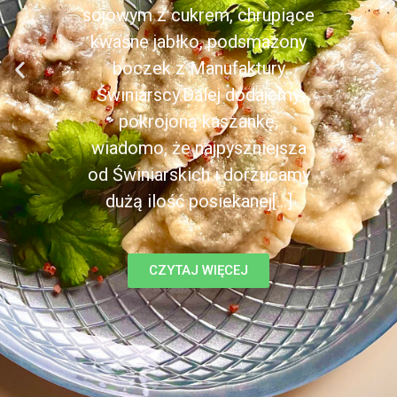
sojowym z cukrem, chrupiące
kwaśne jabłko, podsmażony
boczek z Manufaktury
Świniarscy.Dalej dodajemy
pokrojoną kaszankę,
wiadomo, że najpyszniejsza
od Świniarskich i dorzucamy
dużą ilość posiekanej[...]
CZYTAJ WIĘCEJ