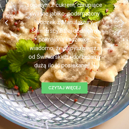
sojowym z cukrem, chrupiące
kwaśne jabłko, podsmażony
boczek z Manufaktury
Świniarscy.Dalej dodajemy
pokrojoną kaszankę,
wiadomo, że najpyszniejsza
od Świniarskich i dorzucamy
dużą ilość posiekanej[...]
CZYTAJ WIĘCEJ