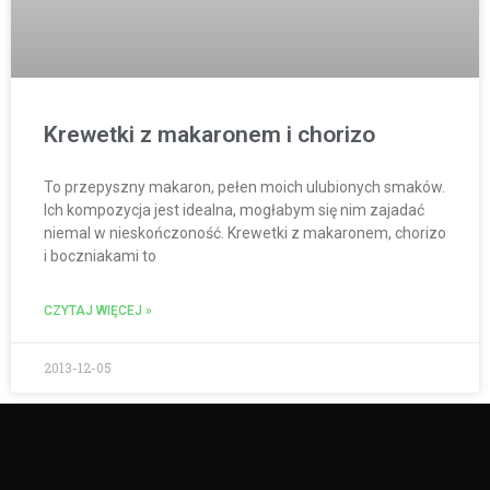
Krewetki z makaronem i chorizo
To przepyszny makaron, pełen moich ulubionych smaków.
Ich kompozycja jest idealna, mogłabym się nim zajadać
niemal w nieskończoność. Krewetki z makaronem, chorizo
i boczniakami to
CZYTAJ WIĘCEJ »
2013-12-05