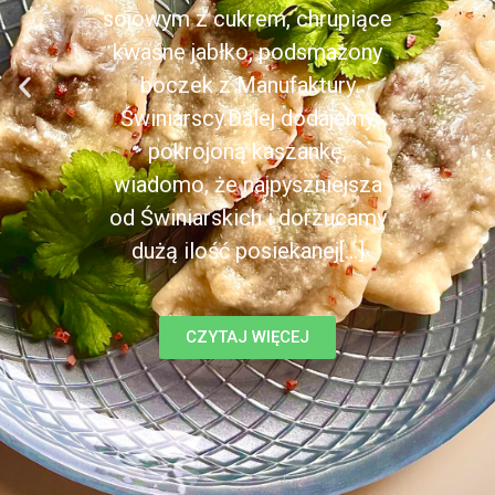
sojowym z cukrem, chrupiące
kwaśne jabłko, podsmażony
boczek z Manufaktury
Świniarscy.Dalej dodajemy
pokrojoną kaszankę,
wiadomo, że najpyszniejsza
od Świniarskich i dorzucamy
dużą ilość posiekanej[...]
CZYTAJ WIĘCEJ