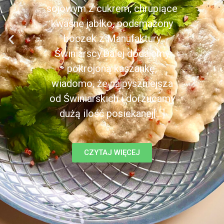
sojowym z cukrem, chrupiące
kwaśne jabłko, podsmażony
boczek z Manufaktury
Świniarscy.Dalej dodajemy
pokrojoną kaszankę,
wiadomo, że najpyszniejsza
od Świniarskich i dorzucamy
dużą ilość posiekanej[...]
CZYTAJ WIĘCEJ