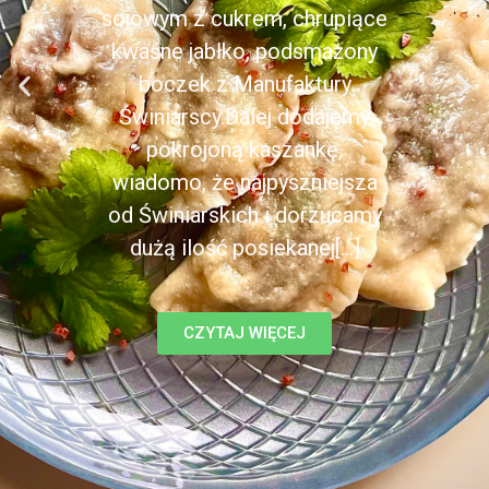
sojowym z cukrem, chrupiące
kwaśne jabłko, podsmażony
boczek z Manufaktury
Świniarscy.Dalej dodajemy
pokrojoną kaszankę,
wiadomo, że najpyszniejsza
od Świniarskich i dorzucamy
dużą ilość posiekanej[...]
CZYTAJ WIĘCEJ