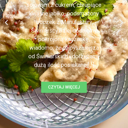
sojowym z cukrem, chrupiące
kwaśne jabłko, podsmażony
boczek z Manufaktury
Świniarscy.Dalej dodajemy
pokrojoną kaszankę,
wiadomo, że najpyszniejsza
od Świniarskich i dorzucamy
dużą ilość posiekanej[...]
CZYTAJ WIĘCEJ