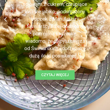
sojowym z cukrem, chrupiące
kwaśne jabłko, podsmażony
boczek z Manufaktury
Świniarscy.Dalej dodajemy
pokrojoną kaszankę,
wiadomo, że najpyszniejsza
od Świniarskich i dorzucamy
dużą ilość posiekanej[...]
CZYTAJ WIĘCEJ