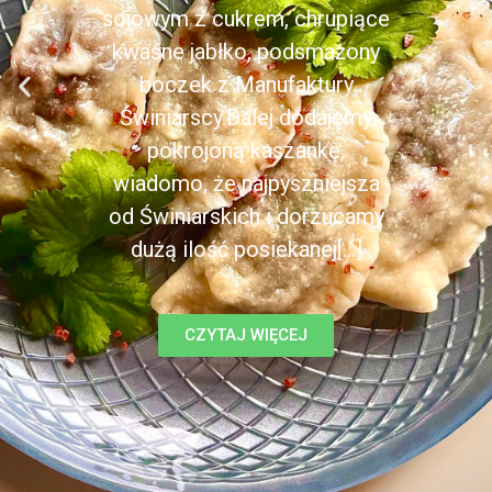
sojowym z cukrem, chrupiące
kwaśne jabłko, podsmażony
boczek z Manufaktury
Świniarscy.Dalej dodajemy
pokrojoną kaszankę,
wiadomo, że najpyszniejsza
od Świniarskich i dorzucamy
dużą ilość posiekanej[...]
CZYTAJ WIĘCEJ