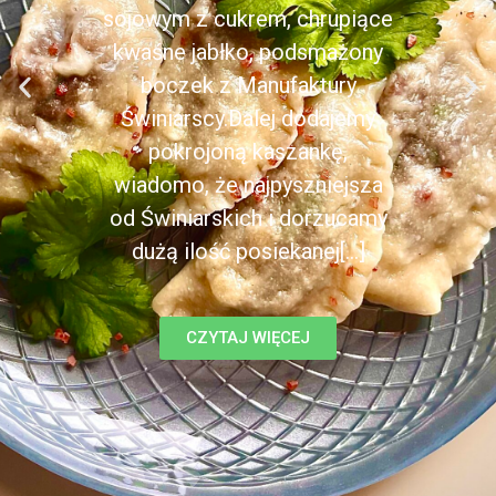
sojowym z cukrem, chrupiące
kwaśne jabłko, podsmażony
boczek z Manufaktury
Świniarscy.Dalej dodajemy
pokrojoną kaszankę,
wiadomo, że najpyszniejsza
od Świniarskich i dorzucamy
dużą ilość posiekanej[...]
CZYTAJ WIĘCEJ