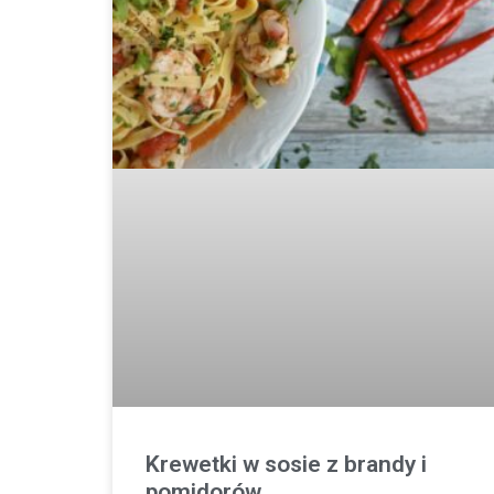
Krewetki w sosie z brandy i
pomidorów