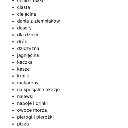
chleb i bułki
ciasta
cielęcina
dania z ziemniaków
desery
dla dzieci
drób
dziczyzna
jagnięcina
kaczka
kasze
królik
makarony
na specjalne okazje
nalewki
napoje i drinki
owoce morza
pierogi i pierożki
pizza