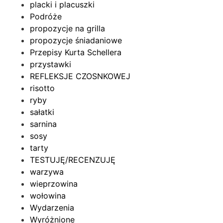
placki i placuszki
Podróże
propozycje na grilla
propozycje śniadaniowe
Przepisy Kurta Schellera
przystawki
REFLEKSJE CZOSNKOWEJ
risotto
ryby
sałatki
sarnina
sosy
tarty
TESTUJĘ/RECENZUJĘ
warzywa
wieprzowina
wołowina
Wydarzenia
Wyróżnione