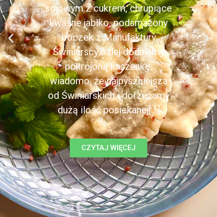
sojowym z cukrem, chrupiące
kwaśne jabłko, podsmażony
boczek z Manufaktury
Świniarscy.Dalej dodajemy
pokrojoną kaszankę,
wiadomo, że najpyszniejsza
od Świniarskich i dorzucamy
dużą ilość posiekanej[...]
CZYTAJ WIĘCEJ