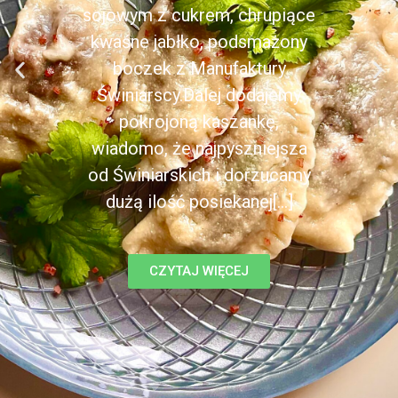
sojowym z cukrem, chrupiące
kwaśne jabłko, podsmażony
boczek z Manufaktury
Świniarscy.Dalej dodajemy
pokrojoną kaszankę,
wiadomo, że najpyszniejsza
od Świniarskich i dorzucamy
dużą ilość posiekanej[...]
CZYTAJ WIĘCEJ