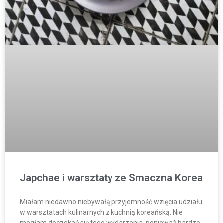
Japchae i warsztaty ze Smaczna Korea
Miałam niedawno niebywałą przyjemność wzięcia udziału
w warsztatach kulinarnych z kuchnią koreańską. Nie
mogłam doczekać się tego wydarzenia, ponieważ bardzo