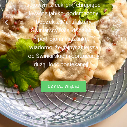
sojowym z cukrem, chrupiące
kwaśne jabłko, podsmażony
boczek z Manufaktury
Świniarscy.Dalej dodajemy
pokrojoną kaszankę,
wiadomo, że najpyszniejsza
od Świniarskich i dorzucamy
dużą ilość posiekanej[...]
CZYTAJ WIĘCEJ