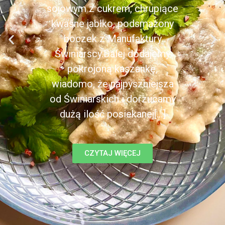
sojowym z cukrem, chrupiące
kwaśne jabłko, podsmażony
boczek z Manufaktury
Świniarscy.Dalej dodajemy
pokrojoną kaszankę,
wiadomo, że najpyszniejsza
od Świniarskich i dorzucamy
dużą ilość posiekanej[...]
CZYTAJ WIĘCEJ