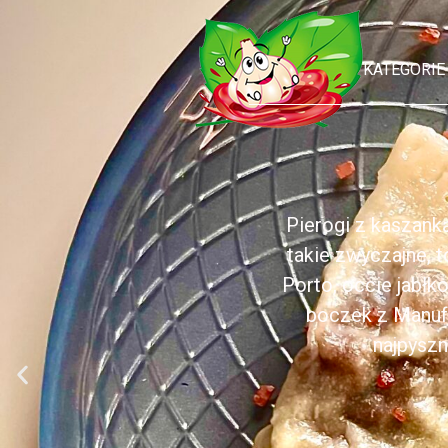
KATEGORIE
Pierogi z kaszank
takie zwyczajne, 
Porto, occie jabł
boczek z Manufa
najpyszn