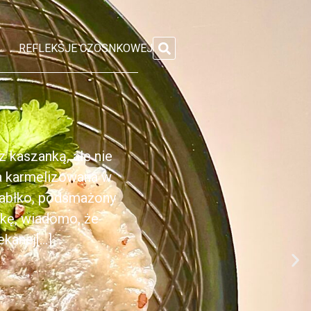
REFLEKSJE CZOSNKOWEJ
 kaszanką, ale nie
ka karmelizowana w
jabłko, podsmażony
nkę, wiadomo, że
anej[...]