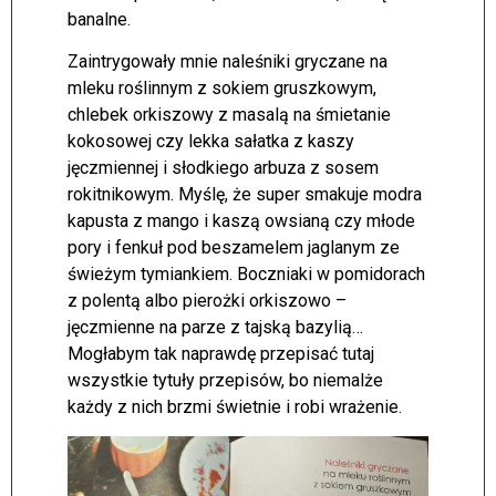
banalne.
Zaintrygowały mnie naleśniki gryczane na
mleku roślinnym z sokiem gruszkowym,
chlebek orkiszowy z masalą na śmietanie
kokosowej czy lekka sałatka z kaszy
jęczmiennej i słodkiego arbuza z sosem
rokitnikowym. Myślę, że super smakuje modra
kapusta z mango i kaszą owsianą czy młode
pory i fenkuł pod beszamelem jaglanym ze
świeżym tymiankiem. Boczniaki w pomidorach
z polentą albo pierożki orkiszowo –
jęczmienne na parze z tajską bazylią…
Mogłabym tak naprawdę przepisać tutaj
wszystkie tytuły przepisów, bo niemalże
każdy z nich brzmi świetnie i robi wrażenie.