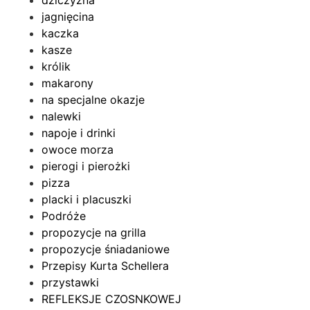
dziczyzna
jagnięcina
kaczka
kasze
królik
makarony
na specjalne okazje
nalewki
napoje i drinki
owoce morza
pierogi i pierożki
pizza
placki i placuszki
Podróże
propozycje na grilla
propozycje śniadaniowe
Przepisy Kurta Schellera
przystawki
REFLEKSJE CZOSNKOWEJ