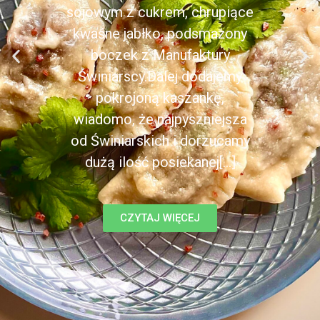
sojowym z cukrem, chrupiące
kwaśne jabłko, podsmażony
boczek z Manufaktury
Świniarscy.Dalej dodajemy
pokrojoną kaszankę,
wiadomo, że najpyszniejsza
od Świniarskich i dorzucamy
dużą ilość posiekanej[...]
CZYTAJ WIĘCEJ