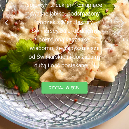
sojowym z cukrem, chrupiące
kwaśne jabłko, podsmażony
boczek z Manufaktury
Świniarscy.Dalej dodajemy
pokrojoną kaszankę,
wiadomo, że najpyszniejsza
od Świniarskich i dorzucamy
dużą ilość posiekanej[...]
CZYTAJ WIĘCEJ