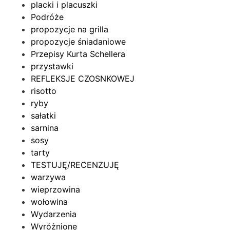
placki i placuszki
Podróże
propozycje na grilla
propozycje śniadaniowe
Przepisy Kurta Schellera
przystawki
REFLEKSJE CZOSNKOWEJ
risotto
ryby
sałatki
sarnina
sosy
tarty
TESTUJĘ/RECENZUJĘ
warzywa
wieprzowina
wołowina
Wydarzenia
Wyróżnione