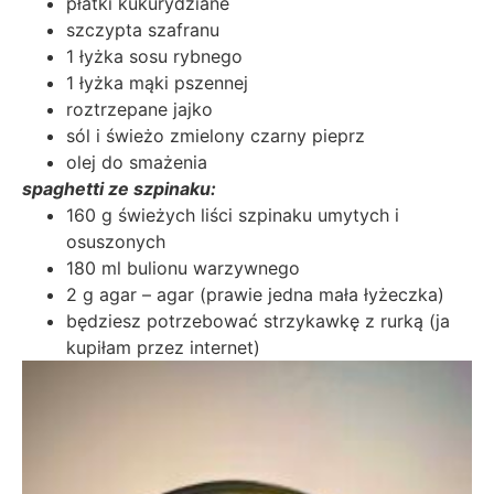
płatki kukurydziane
szczypta szafranu
1 łyżka sosu rybnego
1 łyżka mąki pszennej
roztrzepane jajko
sól i świeżo zmielony czarny pieprz
olej do smażenia
spaghetti ze szpinaku:
160 g świeżych liści szpinaku umytych i
osuszonych
180 ml bulionu warzywnego
2 g agar – agar (prawie jedna mała łyżeczka)
będziesz potrzebować strzykawkę z rurką (ja
kupiłam przez internet)