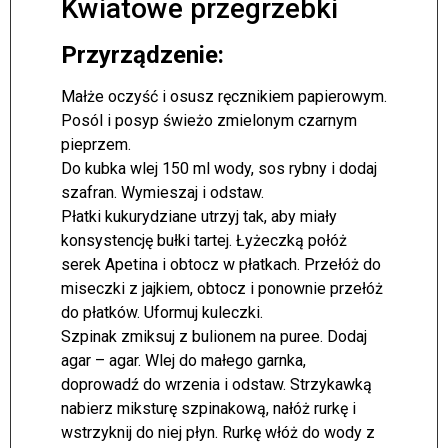
Kwiatowe przegrzebki
Przyrządzenie:
Małże oczyść i osusz ręcznikiem papierowym.
Posól i posyp świeżo zmielonym czarnym
pieprzem.
Do kubka wlej 150 ml wody, sos rybny i dodaj
szafran. Wymieszaj i odstaw.
Płatki kukurydziane utrzyj tak, aby miały
konsystencję bułki tartej. Łyżeczką połóż
serek Apetina i obtocz w płatkach. Przełóż do
miseczki z jajkiem, obtocz i ponownie przełóż
do płatków. Uformuj kuleczki.
Szpinak zmiksuj z bulionem na puree. Dodaj
agar – agar. Wlej do małego garnka,
doprowadź do wrzenia i odstaw. Strzykawką
nabierz miksturę szpinakową, nałóż rurkę i
wstrzyknij do niej płyn. Rurkę włóż do wody z