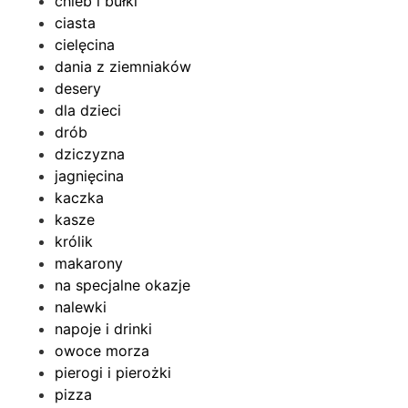
chleb i bułki
ciasta
cielęcina
dania z ziemniaków
desery
dla dzieci
drób
dziczyzna
jagnięcina
kaczka
kasze
królik
makarony
na specjalne okazje
nalewki
napoje i drinki
owoce morza
pierogi i pierożki
pizza