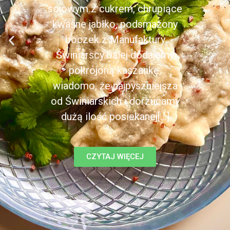
sojowym z cukrem, chrupiące
kwaśne jabłko, podsmażony
boczek z Manufaktury
Świniarscy.Dalej dodajemy
pokrojoną kaszankę,
wiadomo, że najpyszniejsza
od Świniarskich i dorzucamy
dużą ilość posiekanej[...]
CZYTAJ WIĘCEJ