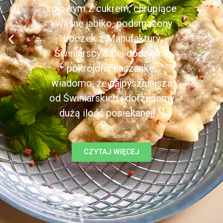
sojowym z cukrem, chrupiące
kwaśne jabłko, podsmażony
boczek z Manufaktury
Świniarscy.Dalej dodajemy
pokrojoną kaszankę,
wiadomo, że najpyszniejsza
od Świniarskich i dorzucamy
dużą ilość posiekanej[...]
CZYTAJ WIĘCEJ