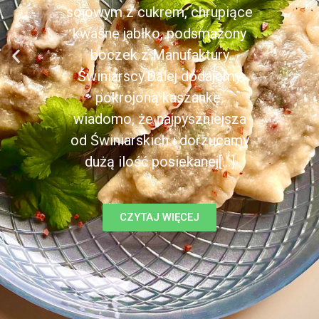
sojowym z cukrem, chrupiące
kwaśne jabłko, podsmażony
boczek z Manufaktury
Świniarscy.Dalej dodajemy
pokrojoną kaszankę,
wiadomo, że najpyszniejsza
od Świniarskich i dorzucamy
dużą ilość posiekanej[...]
CZYTAJ WIĘCEJ