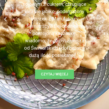
sojowym z cukrem, chrupiące
kwaśne jabłko, podsmażony
boczek z Manufaktury
Świniarscy.Dalej dodajemy
pokrojoną kaszankę,
wiadomo, że najpyszniejsza
od Świniarskich i dorzucamy
dużą ilość posiekanej[...]
CZYTAJ WIĘCEJ