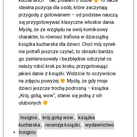
kucharskich – tak, pisałam o sobie
To także
idealna pozycja dla osób, które zaczynają
przygodę z gotowaniem – od podstaw nauczą
się przygotowywać klasyczne włoskie dania.
Myślę, że ze względu na swój komiksowy
charakter, to również trafiona w dziesiątkę
książka kucharska dla dzieci. Choć mój synek
nie potrafi jeszcze czytać, to obrazki bardzo
go zainteresowały i bezbłędnie odczytał co
należy robić krok po kroku, przygotowując
jakieś danie z książki. Widzicie to oczywiście
na zdjęciu powyżej
Myślę, że gdy moje
dzieci jeszcze trochę podrosną – książka
„Krój, gotuj, wow”, stanie się jedną z ich
ulubionych
Insignis
,
krój gotuj wow
,
książka
kucharska
,
recenzja książki
,
wydawnictwo
Insignis